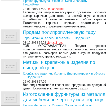
Прочая фурнитура
,
Украина, Киев и область
...
Подробнее
...
28-01-2019 17:20
Цена:
20 грн.
Карнизы для штор и аксессуары с доставкой. Большо
выбор карнизов для штор на любой вкус и любы
потребности. В наличии имеются: Гибкие карнизы
Потолочные карнизы, карниза пластиковые 
металлические с коваными наконечниками.
Продам полипропиленовую тару
Тара
,
Украина, Херсон и область
...
Подробнее
...
03-12-2018 15:02
Цена:
2 грн.
ТОВ УКРСТАНДАРТПАК Продам прочны
полипропиленовые мешки многократного использовани
стандартных размеров белые для сыпучих продукто
питания (муки, гречки, гороха и т.
Метизы и крепежные изделия по
выгодной цене
Крепёжные изделия
,
Украина, Днепропетровск и область
...
Подробнее
...
12-07-2018 17:06
Все виды метизной и крепежной продукции по доступно
цене. Постоянным клиентам хорошие скидки..
Изготовление фурнитуры из металла
для мебели по чертежу или образцу
Прочая фурнитура
,
Украина, Харьков и область
...