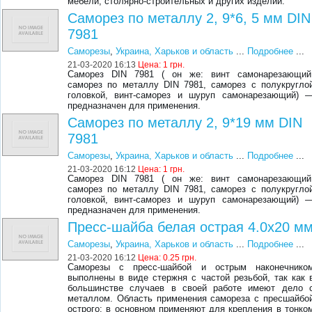
мебели, столярно-строительных и других изделий.
Саморез по металлу 2, 9*6, 5 мм DIN
7981
Саморезы
,
Украина, Харьков и область
...
Подробнее
...
21-03-2020 16:13
Цена:
1 грн.
Саморез DIN 7981 ( он же: винт самонарезающий
саморез по металлу DIN 7981, саморез с полукругло
головкой, винт-саморез и шуруп самонарезающий) 
предназначен для применения.
Саморез по металлу 2, 9*19 мм DIN
7981
Саморезы
,
Украина, Харьков и область
...
Подробнее
...
21-03-2020 16:12
Цена:
1 грн.
Саморез DIN 7981 ( он же: винт самонарезающий
саморез по металлу DIN 7981, саморез с полукругло
головкой, винт-саморез и шуруп самонарезающий) 
предназначен для применения.
Пресс-шайба белая острая 4.0x20 м
Саморезы
,
Украина, Харьков и область
...
Подробнее
...
21-03-2020 16:12
Цена:
0.25 грн.
Саморезы с пресс-шайбой и острым наконечнико
выполнены в виде стержня с частой резьбой, так как 
большинстве случаев в своей работе имеют дело 
металлом. Область применения самореза с пресшайбо
острого: в основном применяют для крепления в тонко