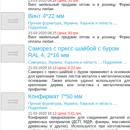
23-03-2020 08:26
Цена:
30 грн.
Винт мебельный продаем оптом и в розницу. Форм
оплаты любая..
Винт 4*22 мм
Прочая фурнитура
,
Украина, Харьков и область
...
Подробнее
...
23-03-2020 08:25
Цена:
30 грн.
Винт мебельный продаем оптом и в розницу. Форм
оплаты любая..
Саморез с пресс-шайбой с буром
RAL 4, 2*16 мм
Саморезы
,
Украина, Харьков и область
...
Подробнее
...
21-03-2020 16:13
Цена:
0.33 грн.
Саморез с пресс-шайбой с буром применяют в основно
для крепления тонких листов металла к металлическом
основанию. Также вполне удачно используются дл
крепления дерева или пластика к металлически
профилям.
Конфирмат 7*50 мм
Прочая фурнитура
,
Украина, Харьков и область
...
Подробнее
...
21-03-2020 16:13
Цена:
0.41 грн.
Конфирмат предназначен для соединения деталей и
древесных материалов (ДСП, МДФ, фанеры, массивно
древесины и других). Используется при изготовлени