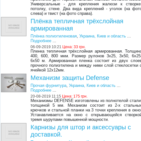
Универсальные - для крепления жалюзи к створке
потолку, стене. Два вида креплений - уголок (на фот
слева) и твист (на фото справа).
Плёнка тепличная трёхслойная
армированная
Плёнка полиэтиленовая
,
Украина, Киев и область
...
Подробнее
...
06-09-2019 10:21
Цена:
33 грн.
Пленка тепличная трёхслойная армированная. Толщин
400, 600, 800 мкм. Размер рулонов 3х25, 3х50, 6х25
6х50 м. Армированная пленка состоит из двух слое
прочного полиэтилена и между ними слой стеклосетки 
ячейкой 12х12мм.
Механизм защиты Defense
Прочая фурнитура
,
Украина, Киев и область
...
Подробнее
...
20-08-2019 11:15
Цена:
175 грн.
Механизмы DEFENSE изготовлены из полнотелой стали
толщиной 5 мм. Механизм состоит из 2-х стальны
крючков и стальной планки на 3 точки крепления в окно
Устанавливается на окно с открывающейся створко
тремя шурупами повышенной мощности.
Карнизы для штор и аксессуары с
доставкой.